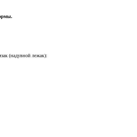
ормы.
зак (надувной лежак):