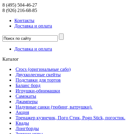
8 (495) 504-46-27
8 (926) 216-68-85
Контакты
Доcтавка и оплата
Доcтавка и оплата
Каталог
Crocs (оригинальные сабо)
Двухколесные скейты
Подставки для тортов
Баланс борд
Игрушки-обнимашки
Самокаты
Джамперы
Надувные санки (тюбинг, ватрушки).
Акция
Тренажер кузнечик, Пого Стик, Pogo Stick, погостик.
Квады
Лонгборды
Зимние игры