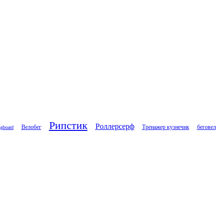
Рипстик
Роллерсерф
Велобег
Тренажер кузнечик
беговел
gboard