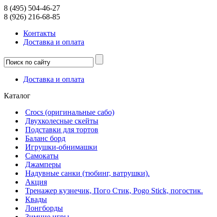
8 (495) 504-46-27
8 (926) 216-68-85
Контакты
Доcтавка и оплата
Доcтавка и оплата
Каталог
Crocs (оригинальные сабо)
Двухколесные скейты
Подставки для тортов
Баланс борд
Игрушки-обнимашки
Самокаты
Джамперы
Надувные санки (тюбинг, ватрушки).
Акция
Тренажер кузнечик, Пого Стик, Pogo Stick, погостик.
Квады
Лонгборды
Зимние игры