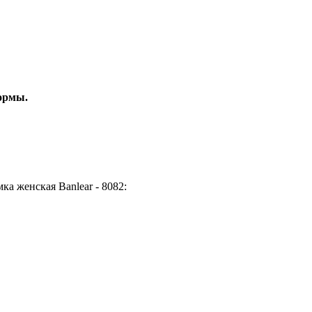
ормы.
а женская Banlear - 8082: