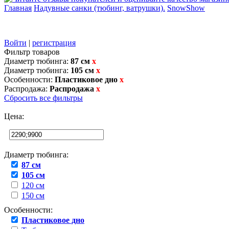
Главная
Надувные санки (тюбинг, ватрушки).
SnowShow
Войти
|
регистрация
Фильтр товаров
Диаметр тюбинга:
87 см
x
Диаметр тюбинга:
105 см
x
Особенности:
Пластиковое дно
x
Распродажа:
Распродажа
x
Сбросить все фильтры
Цена:
Диаметр тюбинга:
87 см
105 см
120 см
150 см
Особенности:
Пластиковое дно