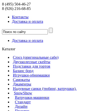
8 (495) 504-46-27
8 (926) 216-68-85
Контакты
Доcтавка и оплата
Доcтавка и оплата
Каталог
Crocs (оригинальные сабо)
Двухколесные скейты
Подставки для тортов
Баланс борд
Игрушки-обнимашки
Самокаты
Джамперы
Надувные санки (тюбинг, ватрушки).
SnowShow
Ватрушки-машинки
Стандарт
Дизайн
Практик