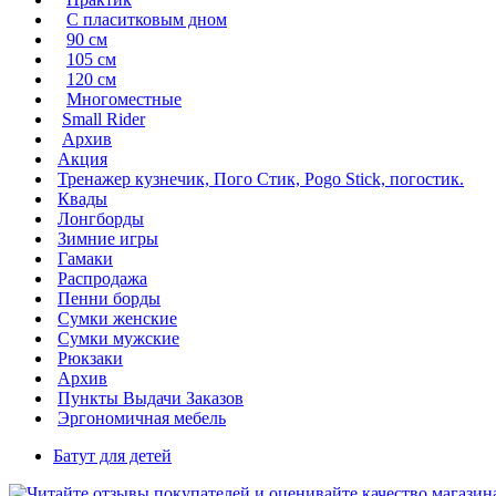
С пласитковым дном
90 см
105 см
120 см
Многоместные
Small Rider
Архив
Акция
Тренажер кузнечик, Пого Стик, Pogo Stick, погостик.
Квады
Лонгборды
Зимние игры
Гамаки
Распродажа
Пенни борды
Сумки женские
Сумки мужские
Рюкзаки
Архив
Пункты Выдачи Заказов
Эргономичная мебель
Батут для детей