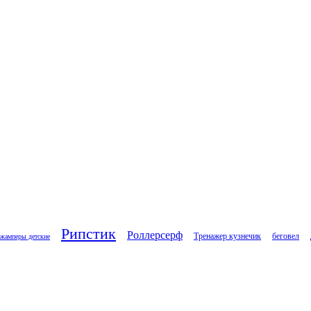
Рипстик
Роллерсерф
Тренажер кузнечик
беговел
жамперы детские